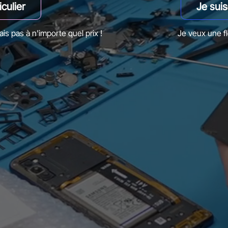
iculier
Je sui
is pas à n'importe quel prix !
Je veux une fl