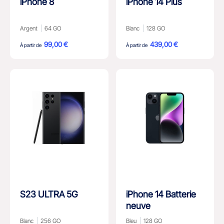
iPhone 8
iPhone 14 Plus
Argent
64 GO
Blanc
128 GO
99,00 €
439,00 €
À partir de
À partir de
S23 ULTRA 5G
iPhone 14 Batterie
neuve
Blanc
256 GO
Bleu
128 GO