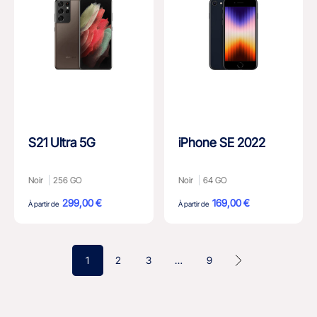
S21 Ultra 5G
iPhone SE 2022
Noir
256 GO
Noir
64 GO
299,00 €
169,00 €
À partir de
À partir de
1
2
3
…
9