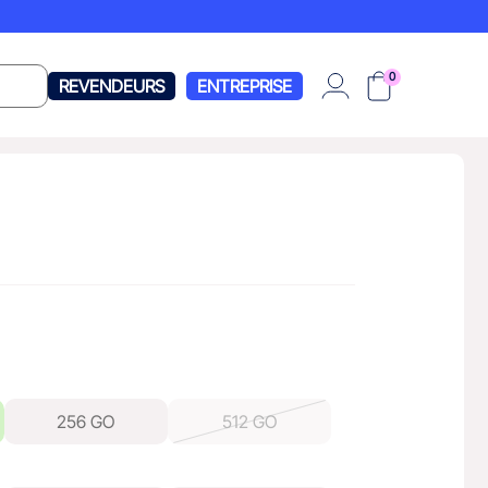
0
REVENDEURS
ENTREPRISE
256 GO
512 GO