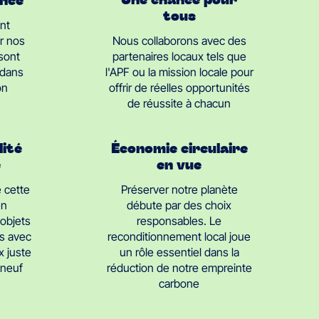
tous
nt
Nous collaborons avec des
r nos
partenaires locaux tels que
 sont
l'APF ou la mission locale pour
 dans
offrir de réelles opportunités
on
de réussite à chacun
Économie circulaire
lité
en vue
e
Préserver notre planète
 cette
débute par des choix
en
responsables. Le
objets
reconditionnement local joue
s avec
un rôle essentiel dans la
x juste
réduction de notre empreinte
t neuf
carbone