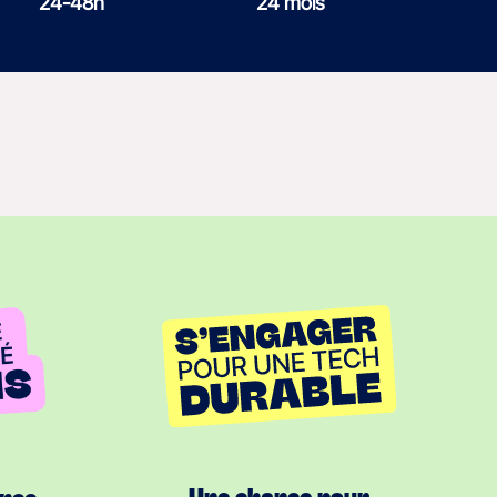
24-48h
24 mois
Une chance pour
ance