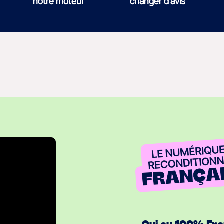
notre moteur
changer d’avis
Oui au 100% Fr