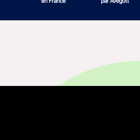
en France
par Avegott