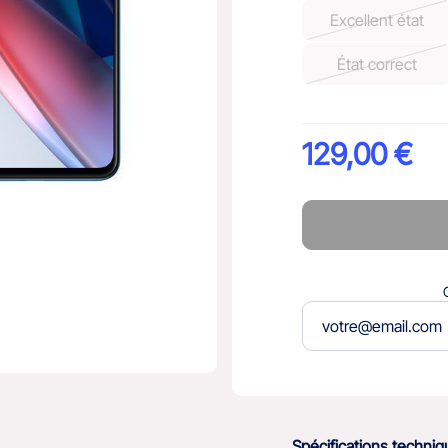
Excellent état
État correct
129,00 €
Spécifications techni