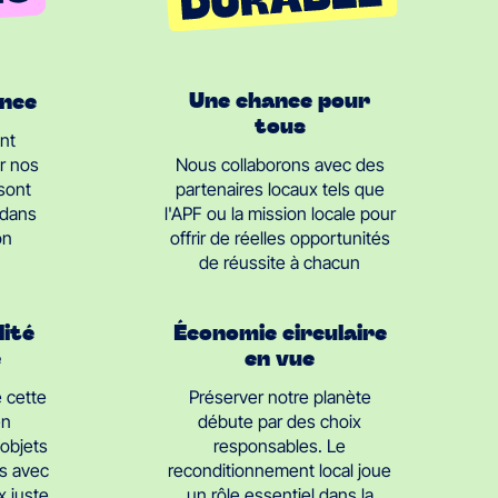
Une chance pour
ance
tous
nt
Nous collaborons avec des
r nos
partenaires locaux tels que
 sont
l'APF ou la mission locale pour
 dans
offrir de réelles opportunités
on
de réussite à chacun
Économie circulaire
lité
en vue
e
Préserver notre planète
 cette
débute par des choix
en
responsables. Le
objets
reconditionnement local joue
s avec
un rôle essentiel dans la
x juste