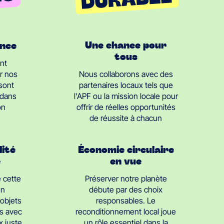
Une chance pour
ance
tous
nt
Nous collaborons avec des
r nos
partenaires locaux tels que
 sont
l'APF ou la mission locale pour
 dans
offrir de réelles opportunités
on
de réussite à chacun
Économie circulaire
lité
en vue
e
Préserver notre planète
 cette
débute par des choix
en
responsables. Le
objets
reconditionnement local joue
s avec
un rôle essentiel dans la
x juste