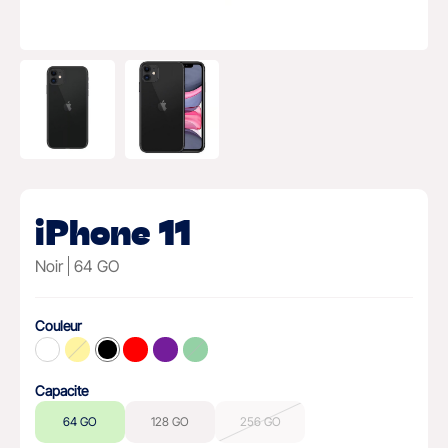
iPhone 11
Noir
64 GO
Couleur
Capacite
64 GO
128 GO
256 GO