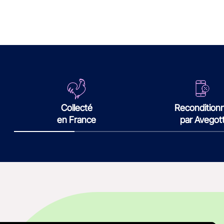
Collecté
Recondition
en France
par Avegot