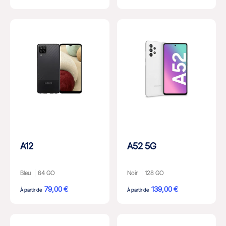
A12
A52 5G
Bleu
64 GO
Noir
128 GO
79,00 €
139,00 €
À partir de
À partir de