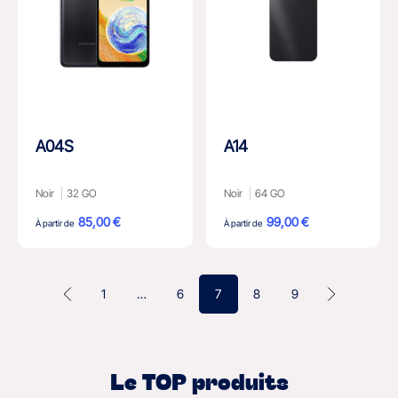
A04S
A14
Noir
32 GO
Noir
64 GO
85,00 €
99,00 €
À partir de
À partir de
1
…
6
7
8
9
Le TOP produits