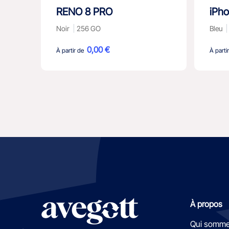
RENO 8 PRO
iPho
Noir
256 GO
Bleu
0,00 €
À partir de
À parti
À propos
Qui somme