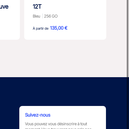
euve
12T
A52
Bleu
256 GO
Noir
135,00 €
À partir de
À part
Suivez-nous
Vous pouvez vous désinscrire à tout