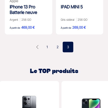
Apple
iPhone 13 Pro
IPAD MINI 5
Batterie neuve
Argent
256 GO
Gris sidéral
256 GO
469,00 €
269,00 €
À partir de
À partir de
1
2
3
Le TOP produits