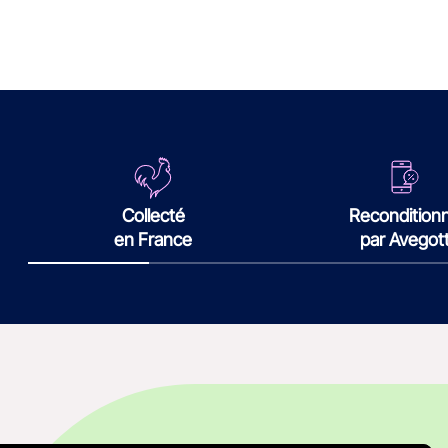
Collecté
Recondition
en France
par Avegot