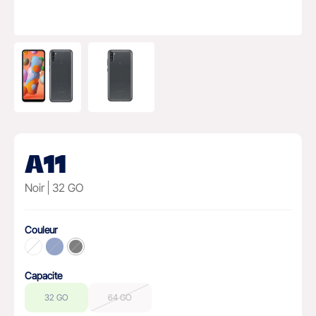
A11
Noir
32 GO
Couleur
Capacite
32 GO
64 GO