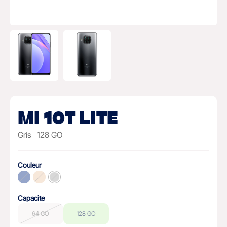
MI 10T LITE
Gris
128 GO
Couleur
Capacite
64 GO
128 GO