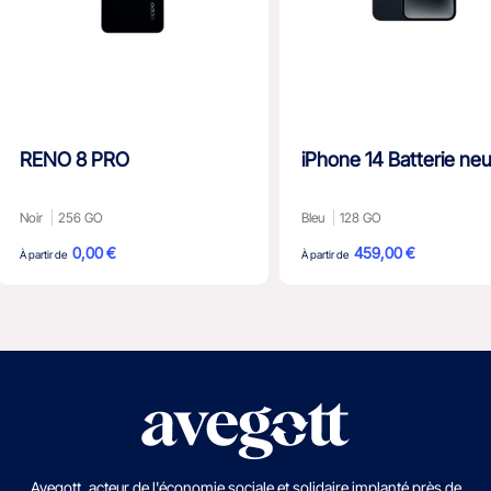
RENO 8 PRO
iPhone 14 Batterie ne
Noir
256 GO
Bleu
128 GO
0,00 €
459,00 €
À partir de
À partir de
Avegott, acteur de l'économie sociale et solidaire implanté près de